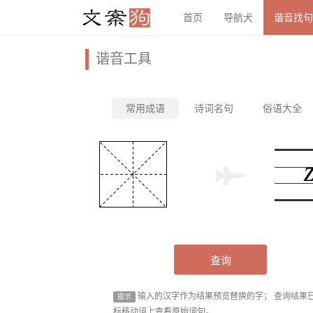
首页
导航犬
谐音找句
谐音工具
常用成语
诗词名句
俗语大全
查询
输入的汉字作为结果预览替换的字； 查询结果
提示
标移动词上查看原始词句。