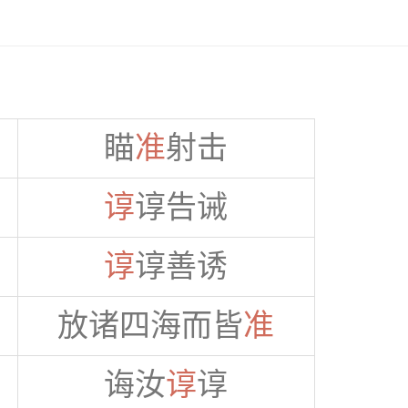
瞄
准
射击
谆
谆告诫
谆
谆善诱
放诸四海而皆
准
诲汝
谆
谆