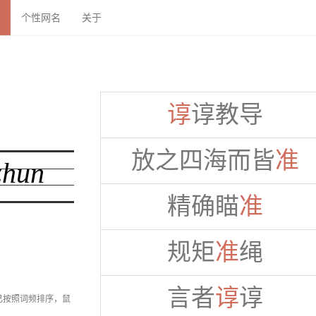
个性网名
关于
谆
谆教导
放之四海而皆
准
精确瞄
准
规矩
准
绳
言者
谆
谆
已按照词频排序，鼠