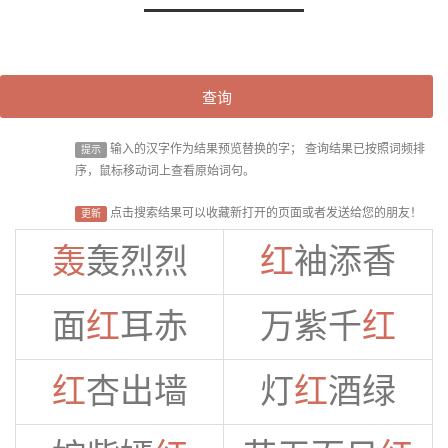
查询
输入的汉字作为结果预览替换的字； 查询结果已按照词频排
提示
序，鼠标移动词上查看原始词句。
点击搜索结果可以收藏新打开的页面或者发送给您的朋友！
更新
轰
轰烈烈
红
袖添香
面
红
耳赤
万紫千
红
红
杏出墙
灯
红
酒绿