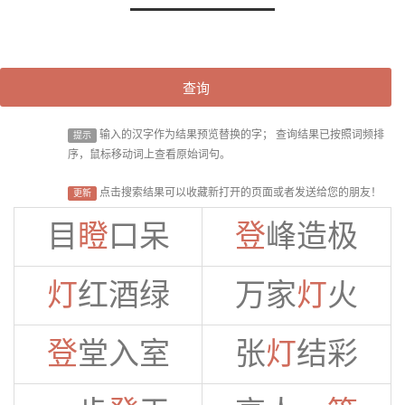
查询
输入的汉字作为结果预览替换的字； 查询结果已按照词频排
提示
序，鼠标移动词上查看原始词句。
点击搜索结果可以收藏新打开的页面或者发送给您的朋友！
更新
目
瞪
口呆
登
峰造极
灯
红酒绿
万家
灯
火
登
堂入室
张
灯
结彩